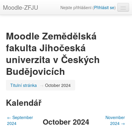
Moodle-ZFJU
Nejste přihlášeni (
Přihlásit se
)
Čeština ‎(cs)‎
Moodle Zemědělská
fakulta Jihočeská
univerzita v Českých
Budějovicích
Titulní stránka
→
October 2024
Kalendář
←
September
November
October 2024
2024
2024
→