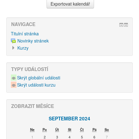
NAVIGACE
Titulní stránka
Novinky stránek
Kurzy
TYPY UDÁLOSTÍ
Skrýt globální události
Skrýt události kurzu
ZOBRAZIT MĚSÍCE
SEPTEMBER 2024
Ne
Po
Út
St
Čt
Pá
So
1
2
3
4
5
6
7